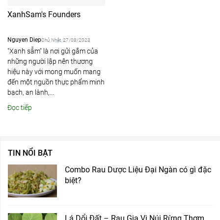
XanhSam's Founders
Nguyen Diep
Chủ Nhật, 27/08/2023
"Xanh sẫm" là nơi gửi gắm của
những người lập nên thương
hiệu này với mong muốn mang
đến một nguồn thực phẩm minh
bạch, an lành,...
Đọc tiếp
TIN NỔI BẬT
Combo Rau Dược Liệu Đại Ngàn có gì đặc
biệt?
Lá Dổi Đất – Rau Gia Vị Núi Rừng Thơm