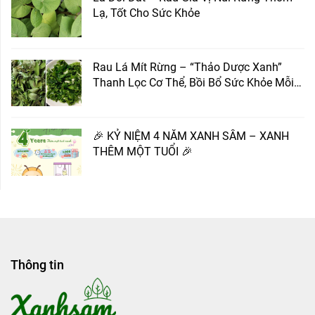
Lạ, Tốt Cho Sức Khỏe
Rau Lá Mít Rừng – “Thảo Dược Xanh”
Thanh Lọc Cơ Thể, Bồi Bổ Sức Khỏe Mỗi
Ngày
🎉 KỶ NIỆM 4 NĂM XANH SẪM – XANH
THÊM MỘT TUỔI 🎉
Thông tin