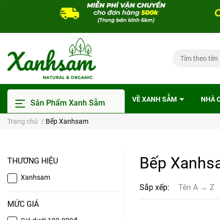
VỀ XANH SẪM
NHÀ 
Sản Phẩm Xanh Sẫm
Trang chủ
/
Bếp Xanhsam
Bếp Xanhs
THƯƠNG HIỆU
Xanhsam
Sắp xếp:
Tên A → Z
MỨC GIÁ