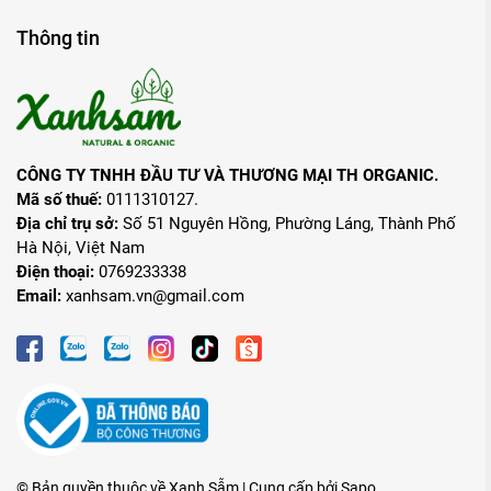
Thông tin
CÔNG TY TNHH ĐẦU TƯ VÀ THƯƠNG MẠI TH ORGANIC.
Mã số thuế:
0111310127.
Địa chỉ trụ sở:
Số 51 Nguyên Hồng, Phường Láng, Thành Phố
Hà Nội, Việt Nam
Điện thoại:
0769233338
Email:
xanhsam.vn@gmail.com
© Bản quyền thuộc về Xanh Sẫm | Cung cấp bởi
Sapo