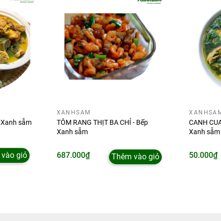
XANHSAM
XANHSA
p Xanh sẫm
TÔM RANG THỊT BA CHỈ - Bếp
CANH CUA
Xanh sẫm
Xanh sẫm
vào giỏ
687.000₫
50.000₫
Thêm vào giỏ