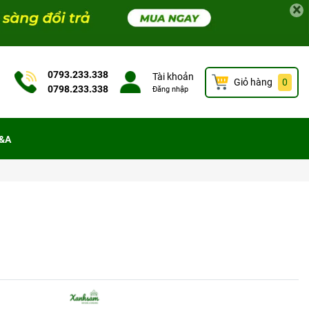
×
0793.233.338
Tài khoản
Giỏ hàng
0
0798.233.338
Đăng nhập
&A