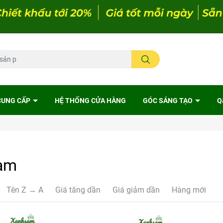
CUNG CẤP
HỆ THỐNG CỬA HÀNG
GÓC SÁNG TẠO
Q
am
Tên Z → A
Giá tăng dần
Giá giảm dần
Hàng mới