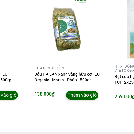
HTX ĐỒN
PHAN NGUYỄN
VIETORG
- EU
Đậu HÀ LAN xanh vàng hữu cơ - EU
Bột sữa hạ
- 500gr
Organic - Marka - Pháp - 500gr
TÚI 12x25g
138.000₫
vào giỏ
Thêm vào giỏ
269.000