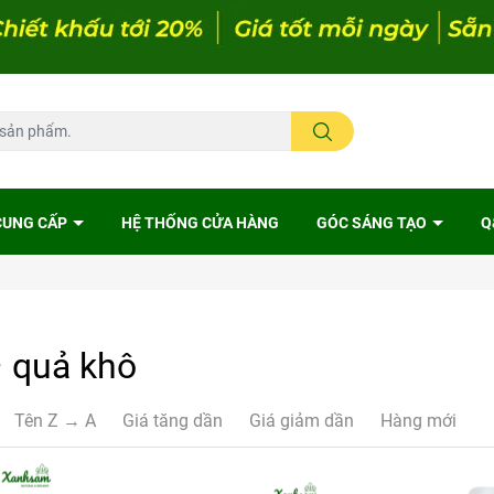
CUNG CẤP
HỆ THỐNG CỬA HÀNG
GÓC SÁNG TẠO
Q
– quả khô
Tên Z → A
Giá tăng dần
Giá giảm dần
Hàng mới