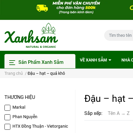
VỀ XANH SẪM
NHÀ 
Sản Phẩm Xanh Sẫm
Trang chủ
/
Đậu – hạt – quả khô
Đậu – hạt 
THƯƠNG HIỆU
Markal
Sắp xếp:
Tên A → Z
Phan Nguyễn
HTX Đồng Thuận - Vietorganic