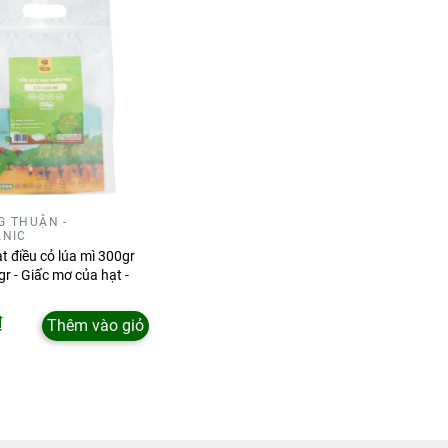
G THUẬN -
ANIC
t điều cỏ lúa mì 300gr
r - Giấc mơ của hạt -
₫
Thêm vào giỏ