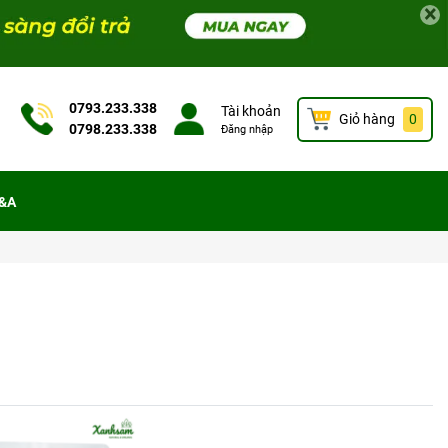
×
0793.233.338
Tài khoản
Giỏ hàng
0
0798.233.338
Đăng nhập
&A