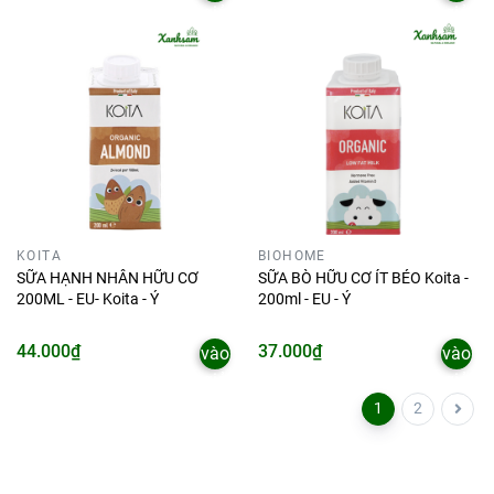
giỏ
giỏ
KOITA
BIOHOME
SỮA HẠNH NHÂN HỮU CƠ
SỮA BÒ HỮU CƠ ÍT BÉO Koita -
200ML - EU- Koita - Ý
200ml - EU - Ý
Thêm
Thêm
44.000₫
37.000₫
vào
vào
giỏ
giỏ
1
2