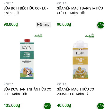
KOITA
KOITA
SỮA BÒ ÍT BÉO HỮU CƠ - EU -
SỮA YẾN MẠCH BARISTA HỮU
Koita - 1 lít
CƠ- EU - Koita - 1lít
Thêm
90.000₫
90.000₫
vào
Hết hàng
giỏ
KOITA
KOITA
SỮA DỪA HẠNH NHÂN HỮU CƠ
SỮA YẾN MẠCH HỮU CƠ
- EU - Koita - 1lít
200ML - EU- Koita - Ý
Thêm
Thêm
135.000₫
40.000₫
vào
vào