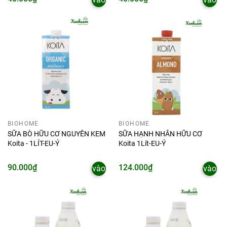
giỏ
giỏ
BIOHOME
BIOHOME
SỮA BÒ HỮU CƠ NGUYÊN KEM
SỮA HẠNH NHÂN HỮU CƠ
Koita - 1LÍT-EU-Ý
Koita 1Lít-EU-Ý
Thêm
Thêm
90.000₫
124.000₫
vào
vào
giỏ
giỏ