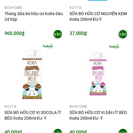
BIOHOME
KOITA
Thùng Sữa bò hữu cơ Koita Dâu
SỮA BÒ HỮU CƠ NGUYÊN KEM
24 hộp
Koita 200ml-EU-Ý
Thêm
Thêm
960.000₫
37.000₫
vào
vào
giỏ
giỏ
KOITA
BIOHOME
SỮA BÒ HỮU CƠ VỊ SOCOLA ÍT
SỮA BÒ HỮU CƠ VỊ DÂU ÍT BÉO
BÉO Koita 200ml-EU- Ý
Koita 200ml-EU- Ý
Thêm
Thêm
40.000₫
40.000₫
vào
vào