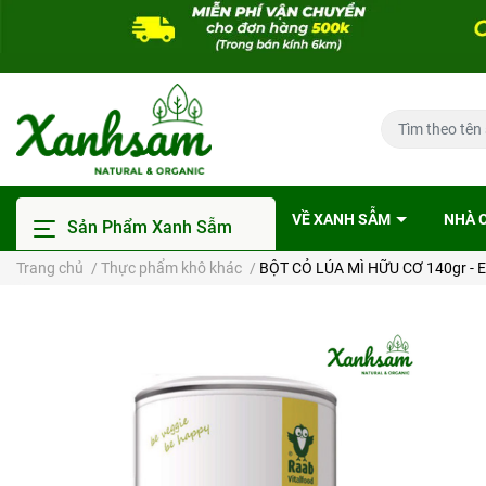
VỀ XANH SẪM
NHÀ 
Sản Phẩm Xanh Sẫm
Trang chủ
/
Thực phẩm khô khác
/
BỘT CỎ LÚA MÌ HỮU CƠ 140gr - EU