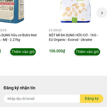
OODS
ECOROD
 DỤNG hữu cơ Bob's Red
BỘT MÌ ĐA DỤNG HỮU CƠ - 1KG -
A - Mỹ - 2.27kg
EU Organic - Ecorod - Ukraine
₫
106.000₫
Thêm vào giỏ
Thêm vào giỏ
Đăng ký nhận tin
Đăng ký