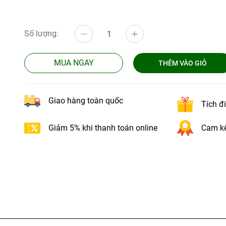
Số lượng:
MUA NGAY
THÊM VÀO GIỎ
Giao hàng toàn quốc
Tích đ
Giảm 5% khi thanh toán online
Cam kế