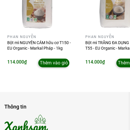
PHAN NGUYỄN
PHAN NGUYỄN
Bột mì NGUYÊN CÁM hữu cơ T150 -
Bột mì TRẮNG ĐA DỤNG 
EU Organic - Markal Pháp - 1kg
T55 - EU Organic - Marka
1kg
114.000₫
114.000₫
Thêm vào giỏ
Thêm 
Thông tin