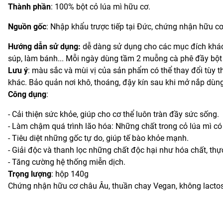
Thành phần
: 100% bột cỏ lúa mì hữu cơ.
Nguồn gốc
: Nhập khẩu trược tiếp tại Đức, chứng nhận hữu cơ
Hướng dẫn sử dụng:
dễ dàng sử dụng cho các mục đích khác n
súp, làm bánh... Mỗi ngày dùng tầm 2 muỗng cà phê đầy bột
Lưu ý
: màu sắc và mùi vị của sản phẩm có thể thay đổi tùy 
khác. Bảo quản nơi khô, thoáng, đậy kín sau khi mở nắp dùng
Công dụng
:
- Cải thiện sức khỏe, giúp cho cơ thể luôn tràn đầy sức sống.
- Làm chậm quá trình lão hóa: Những chất trong cỏ lúa mì có
- Tiêu diệt những gốc tự do, giúp tế bào khỏe mạnh.
- Giải độc và thanh lọc những chất độc hại như hóa chất, t
- Tăng cường hệ thống miễn dịch.
Trọng lượng
: hộp 140g
Chứng nhận hữu cơ châu Âu, thuần chay Vegan, không lactos