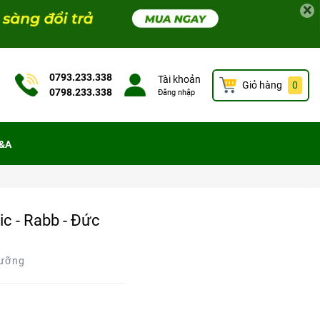
×
0793.233.338
Tài khoản
Giỏ hàng
0
0798.233.338
Đăng nhập
&A
c - Rabb - Đức
dưỡng