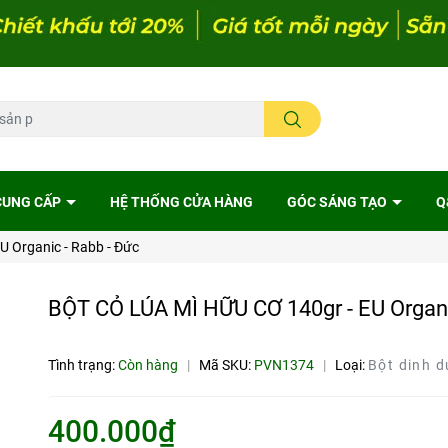
CUNG CẤP
HỆ THỐNG CỬA HÀNG
GÓC SÁNG TẠO
Q
 Organic - Rabb - Đức
BỘT CỎ LÚA MÌ HỮU CƠ 140gr - EU Organi
Tình trạng:
Còn hàng
|
Mã SKU:
PVN1374
|
Loại:
Bột dinh 
400.000₫