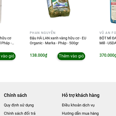
PHAN NGUYỄN
VŨ AN F
hữu cơ
Đậu HÀ LAN xanh vàng hữu cơ - EU
BỘT MÌ ĐA
l Pháp -
Organic - Marka - Pháp - 500gr
Mill - USD
138.000₫
370.000
vào giỏ
Thêm vào giỏ
Chính sách
Hỗ trợ khách hàng
Quy định sử dụng
Điều khoản dịch vụ
Chính sách đổi trả
Hướng dẫn mua hàng