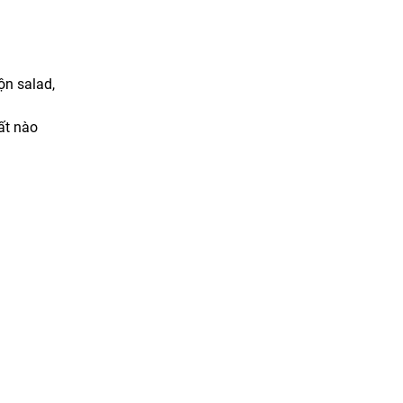
ộn salad,
ất nào