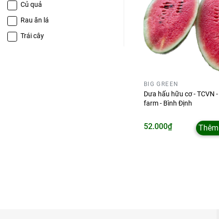
Củ quả
Rau ăn lá
Trái cây
BIG GREEN
Dưa hấu hữu cơ - TCVN -
farm - Bình Định
52.000₫
Thêm 