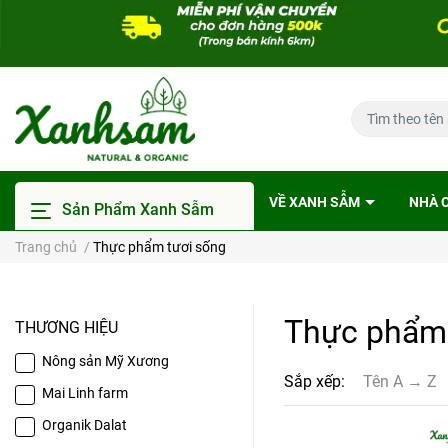
VỀ XANH SẪM
NHÀ 
Sản Phẩm Xanh Sẫm
Trang chủ
/
Thực phẩm tươi sống
Thực phẩm 
THƯƠNG HIỆU
Nông sản Mỹ Xương
Sắp xếp:
Tên A → Z
Mai Linh farm
Organik Dalat