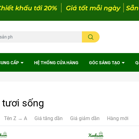
CUNG CẤP
HỆ THỐNG CỬA HÀNG
GÓC SÁNG TẠO
Q
tươi sống
Tên Z → A
Giá tăng dần
Giá giảm dần
Hàng mới