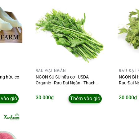
RAU ĐẠI NGÀN
RAU ĐẠI
ng hữu cơ
NGỌN SU SU hữu cơ - USDA
NGỌN BÍ h
Organic - Rau Đại Ngàn - Thạch
Rau Đại N
Thất
30.000₫
30.000₫
vào giỏ
Thêm vào giỏ