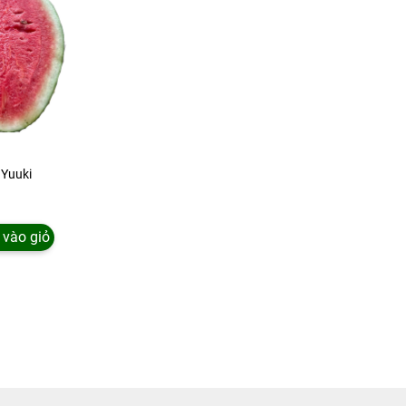
 Yuuki
vào giỏ