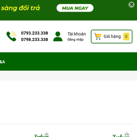
×
0793.233.338
Tài khoản
Giỏ hàng
0
0798.233.338
Đăng nhập
&A