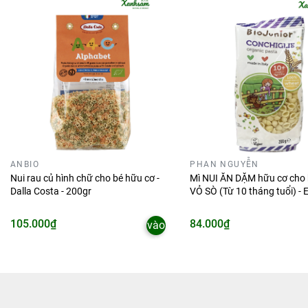
ANBIO
PHAN NGUYỄN
Nui rau củ hình chữ cho bé hữu cơ -
Mì NUI ĂN DẶM hữu cơ cho 
Dalla Costa - 200gr
VỎ SÒ (Từ 10 tháng tuổi) - 
Organic - Bio Junior - Italy -
Thêm
105.000₫
84.000₫
vào
giỏ