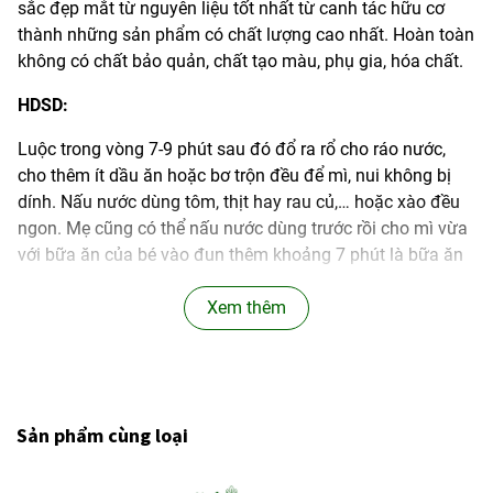
sắc đẹp mắt từ nguyên liệu tốt nhất từ ​​canh tác hữu cơ
thành những sản phẩm có chất lượng cao nhất. Hoàn toàn
không có chất bảo quản, chất tạo màu, phụ gia, hóa chất.
HDSD:
Luộc trong vòng 7-9 phút sau đó đổ ra rổ cho ráo nước,
cho thêm ít dầu ăn hoặc bơ trộn đều để mì, nui không bị
dính. Nấu nước dùng tôm, thịt hay rau củ,… hoặc xào đều
ngon. Mẹ cũng có thể nấu nước dùng trước rồi cho mì vừa
với bữa ăn của bé vào đun thêm khoảng 7 phút là bữa ăn
đã sẵn sang.
Xem thêm
Chứng nhận hữu cơ Châu Âu
Chứng nhận Kosher
Non GMO
Sản phẩm cùng loại
Vegan