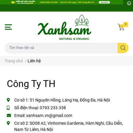
0
Trang chủ
/
Liên hệ
Công Ty TH
Cơ sở 1:
51 Nguyên Hồng, Láng Hạ, Đống Đa, Hà Nội
Số điện thoại:
0793.233.338
Email:
xanhsam.vn@gmail.com
Cơ sở 2:
SO08 A2, Vinhomes Gardenia, Hàm Nghi, Cầu Diễn,
Nam Từ Liêm, Hà Nội